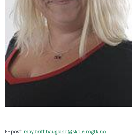
E-post:
may.britt.haugland@skole.rogfk.no