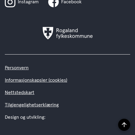
Instagram
Facebook
Rogaland
fylkeskommune
Personvern
Informasjonskapsler (cookies)
Nettstedskart
Tilgjengelighetserklæring
Design og utvikling:
Til
topp