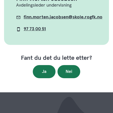
Avdelingsleder undervisning
finn.morten.jacobsen@skole.rogfk.no
E-
post
97 73 00 51
Mobil
Fant du det du lette etter?
Ja
Nei